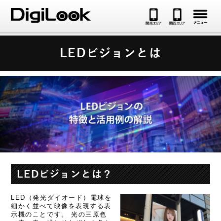
メ
LEDビジョンとは
LEDビジョンとは？
LED（発光ダイオード）電球を
細かく並べて映像を表現する表
示機のことです。 光の三原色