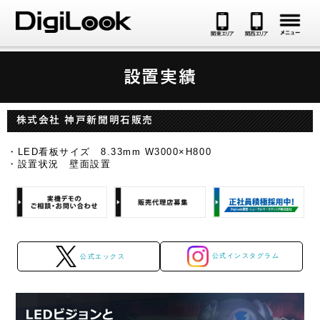
メ
設置実績
株式会社 神戸新聞明石販売
・LED看板サイズ 8.33mm W3000×H800
・設置状況 壁面設置
公式インスタグラム
公式エックス