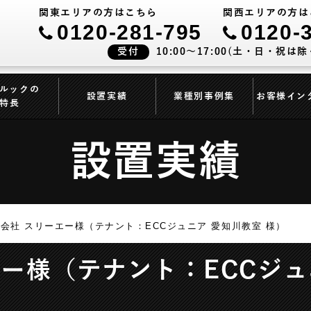
関東エリアの方はこちら
関西エリアの方は
0120-281-795
0120-
受付
10:00～17:00(土・日・祝は除
ルックの
設置実績
業種別事例集
お客様イン
特長
設置実績
会社 スリーエー様（テナント：ECCジュニア 愛知川教室 様）
エー様（テナント：ECCジュ