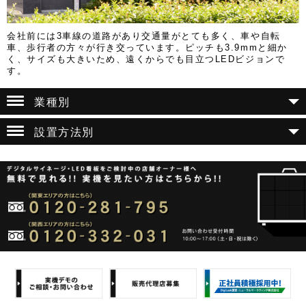
会社前には3車線の道路があり交通量がとても多く、車や自転
車、歩行者の方々が行き交っています。ピッチも3.9mmと細か
く、サイズも大きいため、遠くからでも目立つLEDビジョンで
す。
業種別
設置方法別