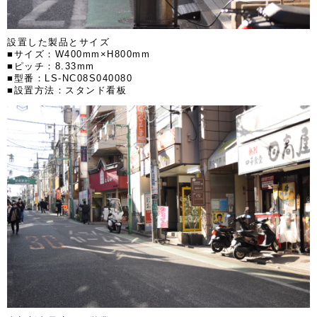
設置した製品とサイズ
■サイズ：W400mm×H800mm
■ピッチ：8.33mm
■型番：LS-NC08S040080
■設置方法：スタンド看板