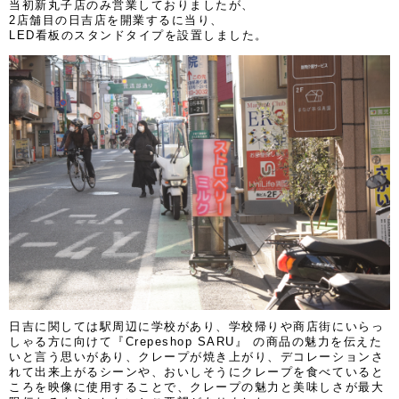
当初新丸子店のみ営業しておりましたが、
2店舗目の日吉店を開業するに当り、
LED看板のスタンドタイプを設置しました。
日吉に関しては駅周辺に学校があり、学校帰りや商店街にいらっ
しゃる方に向けて『Crepeshop SARU』 の商品の魅力を伝えた
いと言う思いがあり、クレープが焼き上がり、デコレーションさ
れて出来上がるシーンや、おいしそうにクレープを食べていると
ころを映像に使用することで、クレープの魅力と美味しさが最大