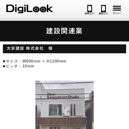
メ
建設関連業
大栄建設 株式会社 様
■サイズ：W800mm × H1200mm
■ピッチ：10mm