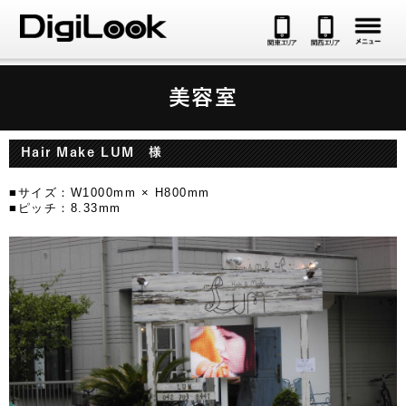
メ
美容室
Hair Make LUM 様
■サイズ：W1000mm × H800mm
■ピッチ：8.33mm