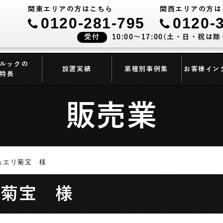
関東エリアの方はこちら
関西エリアの方は
0120-281-795
0120-
受付
10:00～17:00(土・日・祝は除
ルックの
設置実績
業種別事例集
お客様イン
特長
販売業
ュエリ菊宝 様
リ菊宝 様