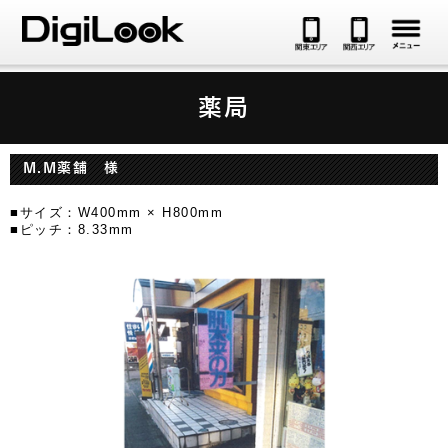
メ
薬局
M.M薬舗 様
■サイズ：W400mm × H800mm
■ピッチ：8.33mm