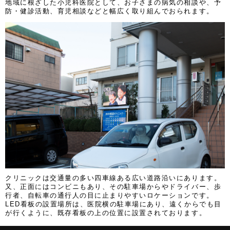
地域に根ざした小児科医院として、お子さまの病気の相談や、予
防・健診活動、育児相談などと幅広く取り組んでおられます。
クリニックは交通量の多い四車線ある広い道路沿いにあります。
又、正面にはコンビニもあり、その駐車場からやドライバー、歩
行者、自転車の通行人の目に止まりやすいロケーションです。
LED看板の設置場所は、医院横の駐車場にあり、遠くからでも目
が行くように、既存看板の上の位置に設置されております。