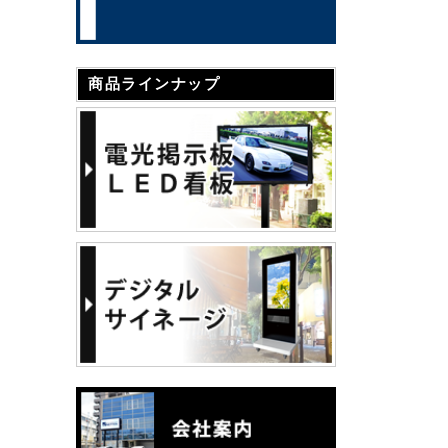
商品ラインナップ
うどん屋こぞう様
北摂瓦斯 株式会社様