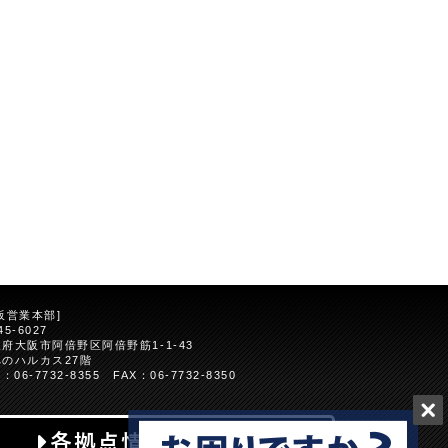
阪営業本部]
45-6027
府大阪市阿倍野区阿倍野筋1-1-43
べのハルカス27階
L：06-7732-8355 FAX：06-7732-8350
各拠点情報はこちら