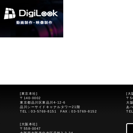
[東京本社]
[大
〒140-0002
〒5
東京都品川区東品川4-12-6
大阪
品川シーサイドキャナルタワー21階
あ
TEL：03-5769-8151 FAX：03-5769-8152
TE
5
[大阪本社]
〒558-0047
大阪府大阪市住吉区千躰2-2-24