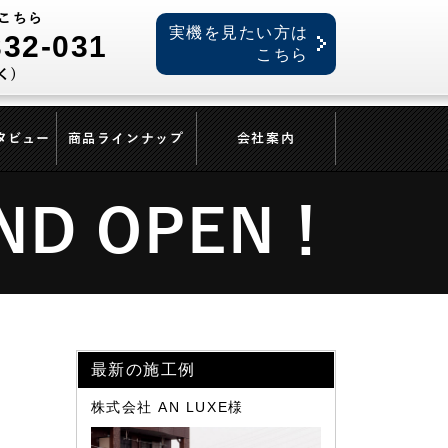
こちら
実機を見たい方は
332-031
こちら
く)
タビュー
商品ラインナップ
会社案内
D OPEN！
最新の施工例
株式会社 AN LUXE様