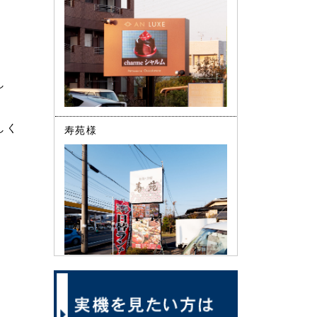
し
しく
寿苑様
株式会社 ドリームゲート様