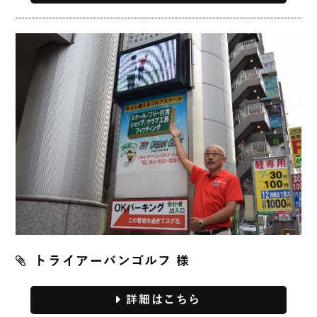
トライアーバンゴルフ 様
詳細