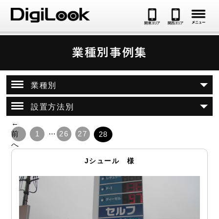
メ
業種別事例集
業種別
設置方法別
←
…
前
1
26
27
28
へ
Jシュール 様