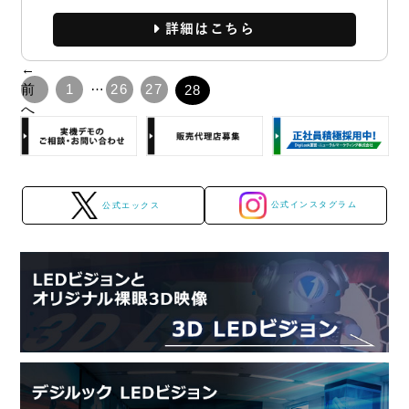
詳細
←
…
前
1
26
27
28
へ
公式インスタグラム
公式エックス